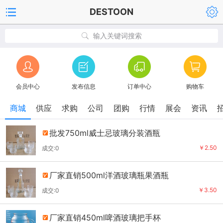
DESTOON
输入关键词搜索
会员中心
发布信息
订单中心
购物车
商城
供应
求购
公司
团购
行情
展会
资讯
批发750ml威士忌玻璃分装酒瓶
￥2.50
成交:0
厂家直销500ml洋酒玻璃瓶果酒瓶
￥3.50
成交:0
厂家直销450ml啤酒玻璃把手杯