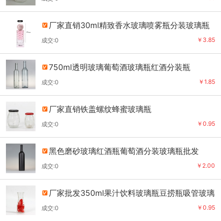
厂家直销30ml精致香水玻璃喷雾瓶分装玻璃瓶
￥3.85
成交:0
750ml透明玻璃葡萄酒玻璃瓶红酒分装瓶
￥1.85
成交:0
厂家直销铁盖螺纹蜂蜜玻璃瓶
￥0.95
成交:0
黑色磨砂玻璃红酒瓶葡萄酒分装玻璃瓶批发
￥2.00
成交:0
厂家批发350ml果汁饮料玻璃瓶豆捞瓶吸管玻璃
瓶
￥0.95
成交:0