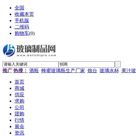
全国
收藏本页
手机版
二维码
购物车
(
0
)
推广
热搜：
酒瓶
蜂蜜玻璃瓶生产厂家
烛台
玻璃水杯
果汁玻
首页
商城
供应
求购
公司
团购
行情
展会
资讯