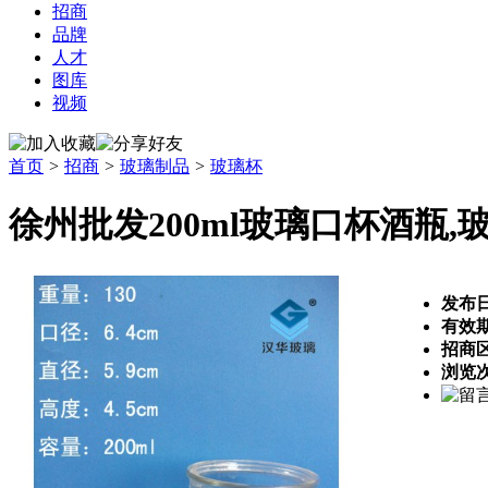
招商
品牌
人才
图库
视频
首页
>
招商
>
玻璃制品
>
玻璃杯
徐州批发200ml玻璃口杯酒瓶
发布
有效
招商
浏览