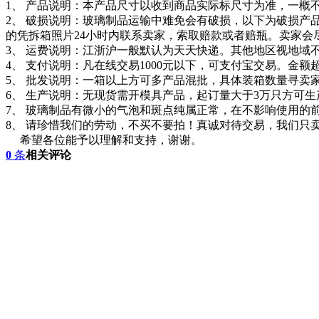
1、 产品说明：本产品尺寸以收到商品实际标尺寸为准，一概
2、 破损说明：玻璃制品运输中难免会有破损，以下为破损产
的凭拆箱照片24小时内联系卖家，索取赔款或者赔瓶。卖家
3、 运费说明：江浙沪一般默认为天天快递。其他地区视地域
4、 支付说明：凡在线交易1000元以下，可支付宝交易。金额
5、 批发说明：一箱以上方可多产品混批，具体装箱数量寻卖
6、 生产说明：无现货需开模具产品，起订量大于3万只方可
7、 玻璃制品有微小的气泡和斑点纯属正常，在不影响使用的
8、 请珍惜我们的劳动，不买不要拍！真诚对待交易，我们只
希望各位能予以理解和支持，谢谢。
0
条
相关评论