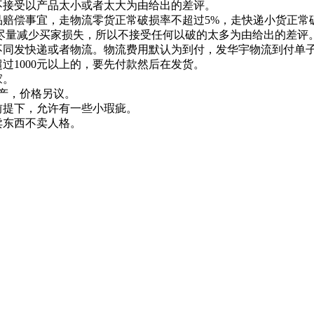
不接受以产品太小或者太大为由给出的差评。
品赔偿事宜，走物流零货正常破损率不超过5%，走快递小货正常
会尽量减少买家损失，所以不接受任何以破的太多为由给出的差评
不同发快递或者物流。物流费用默认为到付，发华宇物流到付单子
超过1000元以上的，要先付款然后在发货。
家。
生产，价格另议。
前提下，允许有一些小瑕疵。
卖东西不卖人格。