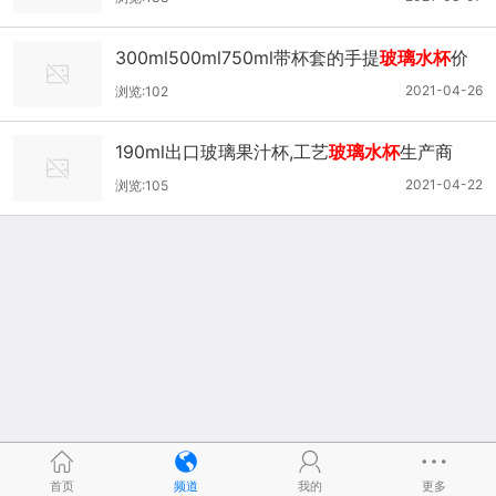
300ml500ml750ml带杯套的手提
玻璃水杯
价
格
2021-04-26
浏览:102
190ml出口玻璃果汁杯,工艺
玻璃水杯
生产商
2021-04-22
浏览:105
首页
频道
我的
更多