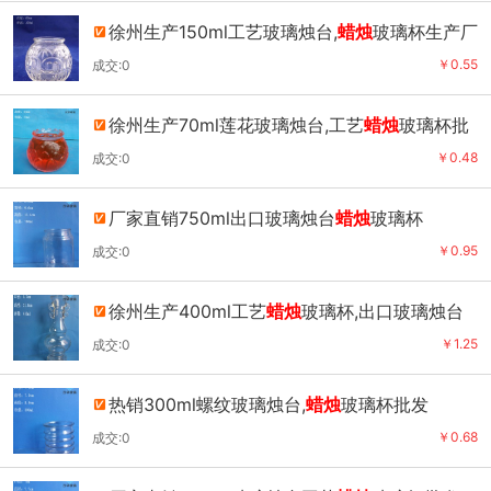
徐州生产150ml工艺玻璃烛台,
蜡烛
玻璃杯生产厂
家
￥0.55
成交:0
徐州生产70ml莲花玻璃烛台,工艺
蜡烛
玻璃杯批
发
￥0.48
成交:0
厂家直销750ml出口玻璃烛台
蜡烛
玻璃杯
￥0.95
成交:0
徐州生产400ml工艺
蜡烛
玻璃杯,出口玻璃烛台
批发
￥1.25
成交:0
热销300ml螺纹玻璃烛台,
蜡烛
玻璃杯批发
￥0.68
成交:0