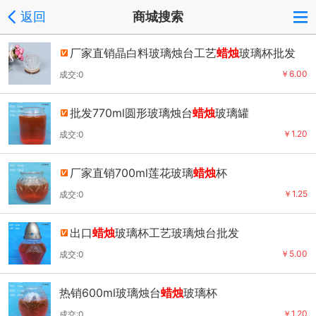
返回
商城搜索
厂家直销晶白料玻璃烛台工艺
蜡烛
玻璃杯批发
￥6.00
成交:0
批发770ml圆形玻璃烛台
蜡烛
玻璃罐
￥1.20
成交:0
厂家直销700ml莲花玻璃
蜡烛
杯
￥1.25
成交:0
出口
蜡烛
玻璃杯工艺玻璃烛台批发
￥5.00
成交:0
热销600ml玻璃烛台
蜡烛
玻璃杯
￥1.20
成交:0